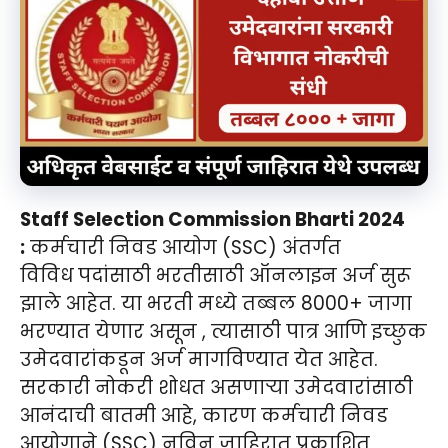
Staff Selection Commission Bharti 2024
:
कर्मचारी निवड आयोग (SSC) अंतर्गत
विविध
पदांसाठी भरतीसाठी ऑनलाइन अर्ज सुरू
झाले आहेत. या भरती मध्ये तब्बल 8000+ जागा
भरण्यात येणार असून , त्यासाठी पात्र आणि इच्छुक
उमेदवारांकडून अर्ज मागविण्यात येत आहेत.
सरकारी नोकरी शोधत असणाऱ्या उमेदवारांसाठी
आनंदाची बातमी आहे, कारण
कर्मचारी निवड
आयोगाने (SSC) नविन जाहिरात प्रकाशित