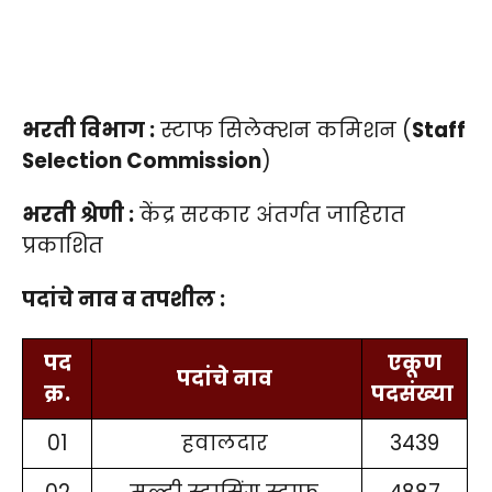
भरती विभाग :
स्टाफ सिलेक्शन कमिशन (
Staff
Selection Commission
)
भरती श्रेणी :
केंद्र सरकार अंतर्गत जाहिरात
प्रकाशित
पदांचे नाव व तपशील :
पद
एकूण
पदांचे नाव
क्र.
पदसंख्या
01
हवालदार
3439