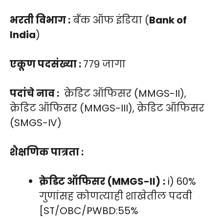
भरती विभाग :
बँक ऑफ इंडिया (
Bank of
India
)
एकूण पदसंख्या :
779 जागा
पदांचे नाव :
क्रेडिट ऑफिसर (MMGS-II),
क्रेडिट ऑफिसर (MMGS-III), क्रेडिट ऑफिसर
(SMGS-IV)
शैक्षणिक पात्रता :
क्रेडिट ऑफिसर (MMGS-II)
:
i) 60%
गुणांसह कोणत्याही शाखेतील पदवी
[ST/OBC/PWBD:55%