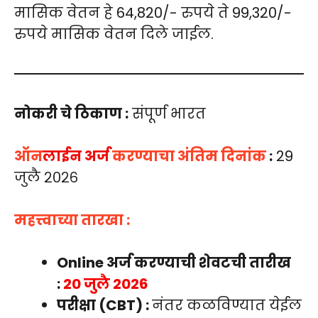
मासिक वेतन हे 64,820/- रुपये ते 99,320/-
रुपये मासिक वेतन दिले जाईल.
नोकरी चे ठिकाण :
संपूर्ण भारत
ऑन
लाईन अर्ज
करण्याचा अंतिम दिनांक
:
29
जुलै २०२६
महत्त्वाच्या तारखा
:
Online अर्ज करण्याची शेवटची तारीख
:
20 जुलै 2026
परीक्षा (CBT) :
नंतर कळविण्यात येईल