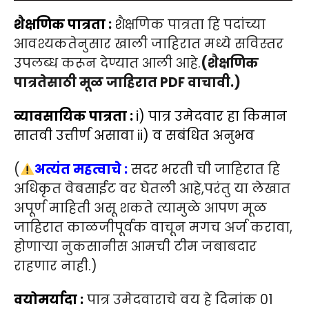
शैक्षणिक पात्रता :
शैक्षणिक पात्रता हि पदांच्या
आवश्यकतेनुसार खाली जाहिरात मध्ये सविस्तर
उपलब्ध करून देण्यात आली आहे.
(शैक्षणिक
पात्रतेसाठी मूळ जाहिरात PDF वाचावी.)
व्यावसायिक पात्रता :
i) पात्र उमेदवार हा किमान
सातवी उत्तीर्ण असावा ii) व सबंधित अनुभव
(
अत्यंत महत्वाचे :
सदर भरती ची जाहिरात हि
अधिकृत वेबसाईट वर घेतली आहे,परंतु या लेखात
अपूर्ण माहिती असू शकते त्यामुळे आपण मूळ
जाहिरात काळजीपूर्वक वाचून मगच अर्ज करावा,
होणाऱ्या नुकसानीस आमची टीम जबाबदार
राहणार नाही.)
वयोमर्यादा :
पात्र उमेदवाराचे वय हे दिनांक 01