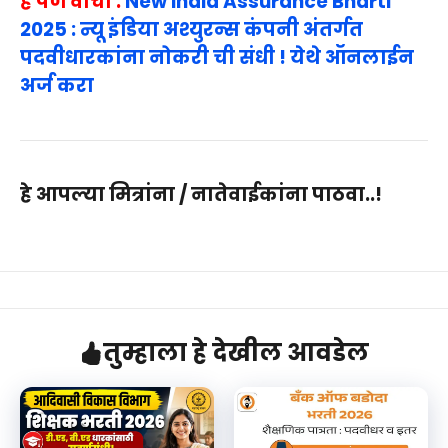
हे पण वाचा :
New India Assurance Bharti
2025 : न्यू इंडिया अश्युरन्स कंपनी अंतर्गत
पदवीधारकांना नोकरी ची संधी ! येथे ऑनलाईन
अर्ज करा
हे आपल्या मित्रांना / नातेवाईकांना पाठवा..!
तुम्हाला हे देखील आवडेल