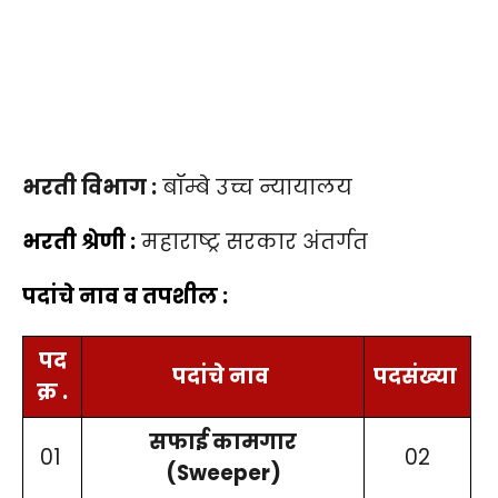
भरती विभाग :
बॉम्बे उच्च न्यायालय
भरती श्रेणी :
महाराष्ट्र सरकार अंतर्गत
पदांचे नाव व तपशील :
पद
पदांचे नाव
पदसंख्या
क्र .
सफाई कामगार
01
02
(Sweeper)