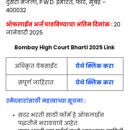
दुसरा मजला, P.W.D. इमारत, फोर्ट, मुंबई –
400032
ऑफलाईन अर्ज पाठविण्याचा अंतिम दिनांक :
20
जानेवारी 2025
Bombay High Court Bharti 2025
Link
अधिकृत वेबसाईट
येथे
क्लि
क
करा
संपूर्ण जाहिरात
येथे क्लि
क
करा
उमेदवारांसाठी महत्वाच्या सूचना :
सदर भरती साठी फॉर्म हे ऑफलाईन
पद्धतीने भरावयाचे आहेत.