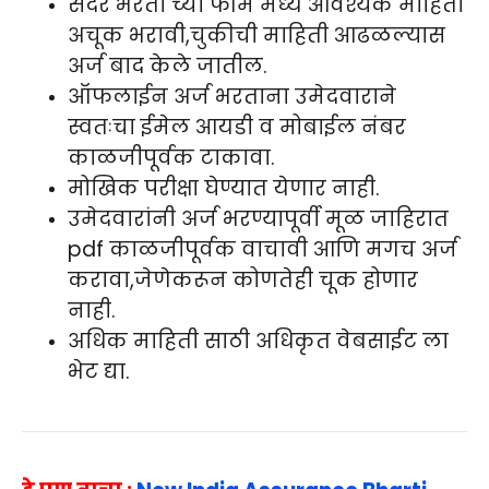
सदर भरती च्या फॉर्म मध्ये आवश्यक माहिती
अचूक भरावी,चुकीची माहिती आढळल्यास
अर्ज बाद केले जातील.
ऑफलाईन अर्ज भरताना उमेदवाराने
स्वतःचा ईमेल आयडी व मोबाईल नंबर
काळजीपूर्वक टाकावा.
मोखिक परीक्षा घेण्यात येणार नाही.
उमेदवारांनी अर्ज भरण्यापूर्वी मूळ जाहिरात
pdf काळजीपूर्वक वाचावी आणि मगच अर्ज
करावा,जेणेकरून कोणतेही चूक होणार
नाही.
अधिक माहिती साठी अधिकृत वेबसाईट ला
भेट द्या.