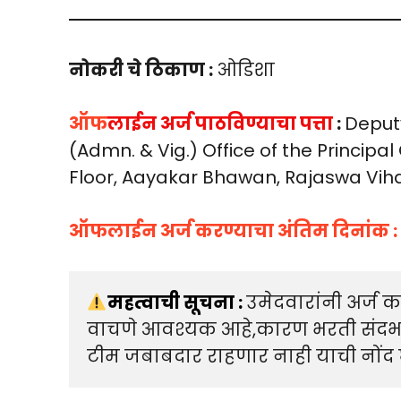
नोकरी चे ठिकाण :
ओडिशा
ऑफ
लाईन अर्ज
पाठविण्याचा पत्ता
:
Deput
(Admn. & Vig.) Office of the Principa
Floor, Aayakar Bhawan, Rajaswa Vih
ऑफलाईन अर्ज करण्याचा अंतिम दिनांक :
महत्वाची सूचना : 
उमेदवारांनी अर्ज क
वाचणे आवश्यक आहे,कारण भरती संदर्भ
टीम जबाबदार राहणार नाही याची नोंद घ