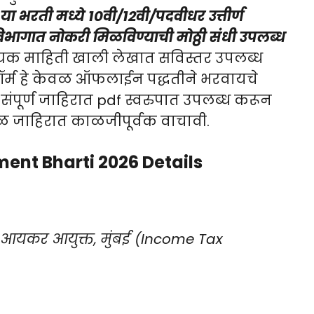
.
या भरती मध्ये 10वी/12वी/पदवीधर उत्तीर्ण
भागात नोकरी मिळविण्याची मोठ्ठी संधी उपलब्ध
्यक माहिती खाली लेखात सविस्तर उपलब्ध
र्म हे केवळ ऑफलाईन पद्धतीने भरवायचे
ंपूर्ण जाहिरात pdf स्वरुपात उपलब्ध करून
ूळ जाहिरात काळजीपूर्वक वाचावी.
ent Bharti 2026 Details
न आयकर आयुक्त, मुंबई (Income Tax