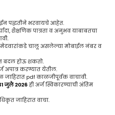
ईन पद्धतीने भरवायचे आहेत.
र्यादा, शैक्षणिक पात्रता व अनुभव याबाबतचा
ावी.
मेदवारांकडे चालू असलेल्या मोबाईल नंबर व
संखेत बदल होऊ शकतो.
अर्ज अपात्र करण्यात येतील.
ळ जाहिरात pdf काळजीपूर्वक वाचावी.
31 जुलै 2026
ही अर्ज स्विकारण्याची अंतिम
धिकृत जाहिरात वाचा.