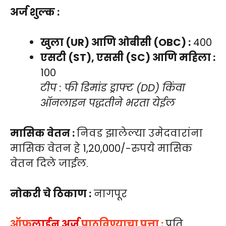
अर्ज शुल्क :
खुला (UR) आणि ओबीसी (OBC) :
₹400
एसटी (ST), एससी (SC) आणि महिला :
₹100
टीप : फी डिमांड ड्राफ्ट (DD) किंवा
ऑनलाइन पद्धतीने भरता येईल
मासिक वेतन :
निवड झालेल्या उमेदवारांना
मासिक वेतन हे 1,20,000/-रुपये मासिक
वेतन दिले जाईल.
नोकरी चे ठिकाण :
नागपूर
ऑफ
लाईन अर्ज
पाठविण्याचा पत्ता :
प्रति,