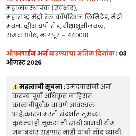
महाव्यवस्थापक (एचआर),
महाराष्ट्र मेट्रो रेल कॉर्पोरेशन लिमिटेड, मेट्रो
भवन, व्हीआयपी रोड, दीक्षाभूमीजवळ,
रामदासपेठ, नागपूर – ४४००१०
ऑफ
लाईन अर्ज
करण्याचा अंतिम दिनांक
:
03
ऑगस्ट 2026
महत्वाची सूचना : 
उमेदवारांनी अर्ज 
करण्यापूर्वी अधिकृत जाहिरात 
काळजीपूर्वक वाचणे आवश्यक 
आहे,कारण भरती संदर्भात तुमच्या 
कुठल्याही नुकसानी साठी आमची टीम 
जबाबदार राहणार नाही याची नोंद घ्यावी.