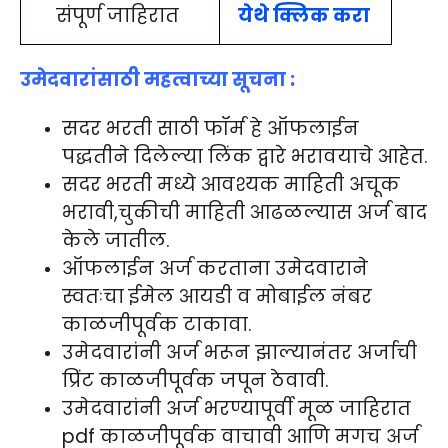
संपूर्ण जाहिरात
येथे क्लि
क
करा
उमेदवारांसाठी महत्वाच्या सूचना :
सदर भरती साठी फॉर्म हे ऑफलाईन
पद्धतीने दिलेल्या लिंक द्वारे भरावयाचे आहेत.
सदर भरती मध्ये आवश्यक माहिती अचूक
भरावी,चुकीची माहिती आढळल्यास अर्ज बाद
केले जातील.
ऑफलाईन अर्ज करताना उमेदवाराने
स्वतःचा ईमेल आयडी व मोबाईल नंबर
काळजीपूर्वक टाकावा.
उमेदवारांनी अर्ज भरून झाल्यानंतर अर्जाची
प्रिंट काळजीपूर्वक जपून ठेवावी.
उमेदवारांनी अर्ज भरण्यापूर्वी मूळ जाहिरात
pdf काळजीपूर्वक वाचावी आणि मगच अर्ज