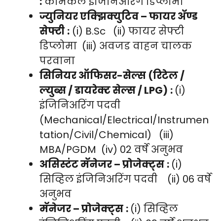
:
केमिकल इंजिनिअरिंग डिप्लोमा
ज्युनियर एक्झिक्युटिव – फायर अ‍ॅण्ड
सेफ्टी
:
(i) B.Sc (ii) फायर सेफ्टी
डिप्लोमा (iii) अवजड वाहन चालक
परवाना
सिनियर ऑफिसर-सेल्स (रिटेल /
ल्युब्स / डायरेक्ट सेल्स / LPG)
:
(i)
इंजिनिअरिंग पदवी
(Mechanical/Electrical/Instrumen
tation/Civil/Chemical) (iii)
MBA/PGDM (iv) 02 वर्षे अनुभव
असिस्टंट मॅनेजर – प्रोजेक्ट्स
:
(i)
सिव्हिल इंजिनिअरिंग पदवी (ii) 06 वर्षे
अनुभव
मॅनेजर – प्रोजेक्ट्स
:
(i) सिव्हिल