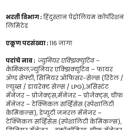
भरती विभाग :
हिंदुस्तान पेट्रोलियम कॉर्पोरेशन
लिमिटेड
एकूण पदसंख्या :
116 जागा
पदांचे नाव :
ज्युनियर एक्झिक्युटिव –
केमिकल
,ज्युनियर एक्झिक्युटिव – फायर
अ‍ॅण्ड सेफ्टी, सिनियर ऑफिसर-सेल्स (रिटेल /
ल्युब्स / डायरेक्ट सेल्स / LPG),असिस्टंट
मॅनेजर – प्रोजेक्ट्स,मॅनेजर – प्रोजेक्ट्स, चीफ
मॅनेजर – टेक्निकल सर्व्हिसेस (स्पेशालिटी
केमिकल्स), डेप्युटी जनरल मॅनेजर –
टेक्निकल सर्व्हिसेस (स्पेशालिटी केमिकल्स),