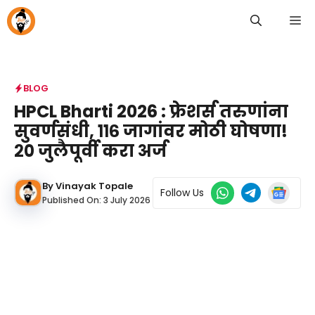
Skip
M
to
content
BLOG
HPCL Bharti 2026 : फ्रेशर्स तरुणांना
सुवर्णसंधी, ११६ जागांवर मोठी घोषणा!
२० जुलैपूर्वी करा अर्ज
By
Vinayak Topale
Follow Us
Published On:
3 July 2026