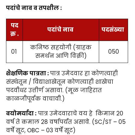
पदांचे नाव व तपशील :
पद
पदांचे नाव
पदसंख्या
क्र .
कनिष्ठ सहयोगी (ग्राहक
01
050
समर्थन आणि विक्री)
शैक्षणिक पात्रता :
पात्र उमेदवार हा कोणत्याही
संस्थेतून / विद्याशाखेतून कोणत्याही शाखेचा
पदवीधर उत्तीर्ण असावा. (मूळ जाहिरात
काळजीपूर्वक वाचावी.)
वयोमर्यादा :
पात्र उमेदवाराचे वय हे किमान 20
वर्ष ते कमाल 28 वर्षापर्यंत असावे. (SC/ST – 05
वर्षे सूट, OBC – 03 वर्षे सूट)